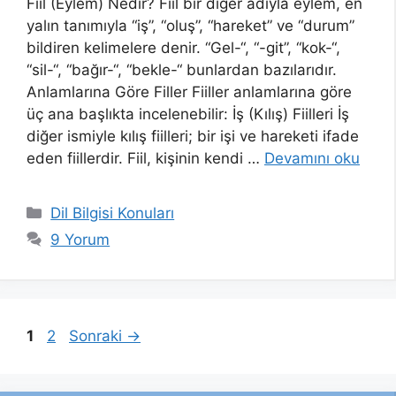
Fiil (Eylem) Nedir? Fiil bir diğer adıyla eylem, en
yalın tanımıyla “iş”, “oluş”, “hareket” ve “durum”
bildiren kelimelere denir. “Gel-“, “-git”, “kok-“,
“sil-“, “bağır-“, “bekle-“ bunlardan bazılarıdır.
Anlamlarına Göre Filler Fiiller anlamlarına göre
üç ana başlıkta incelenebilir: İş (Kılış) Fiilleri İş
diğer ismiyle kılış fiilleri; bir işi ve hareketi ifade
eden fiillerdir. Fiil, kişinin kendi …
Devamını oku
Kategoriler
Dil Bilgisi Konuları
9 Yorum
Sayfa
Sayfa
1
2
Sonraki
→