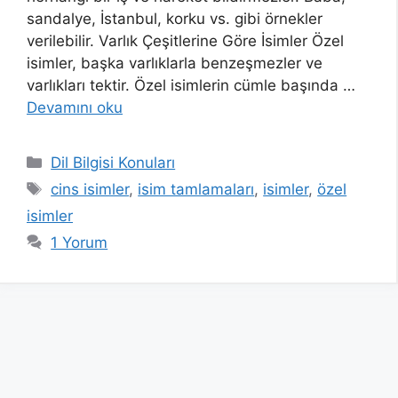
sandalye, İstanbul, korku vs. gibi örnekler
verilebilir. Varlık Çeşitlerine Göre İsimler Özel
isimler, başka varlıklarla benzeşmezler ve
varlıkları tektir. Özel isimlerin cümle başında …
Devamını oku
Kategoriler
Dil Bilgisi Konuları
Etiketler
cins isimler
,
isim tamlamaları
,
isimler
,
özel
isimler
1 Yorum