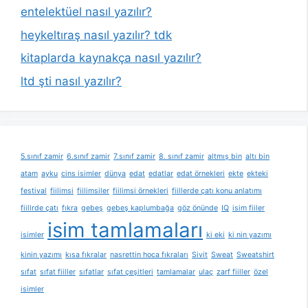
entelektüel nasıl yazılır?
heykeltıraş nasıl yazılır? tdk
kitaplarda kaynakça nasıl yazılır?
ltd şti nasıl yazılır?
5.sınıf zamir
6.sınıf zamir
7.sınıf zamir
8. sınıf zamir
altmış bin
altı bin
atam
ayku
cins isimler
dünya
edat
edatlar
edat örnekleri
ekte
ekteki
festival
fiilimsi
fiilimsiler
fiilimsi örnekleri
fiillerde çatı konu anlatımı
fiillrde çatı
fıkra
gebeş
gebeş kaplumbağa
göz önünde
IQ
isim fiiler
isim tamlamaları
isimler
ki eki
ki nin yazımı
kinin yazımı
kısa fıkralar
nasrettin hoca fıkraları
Sivit
Sweat
Sweatshirt
sıfat
sıfat fiiller
sıfatlar
sıfat çeşitleri
tamlamalar
ulaç
zarf fiiller
özel
isimler