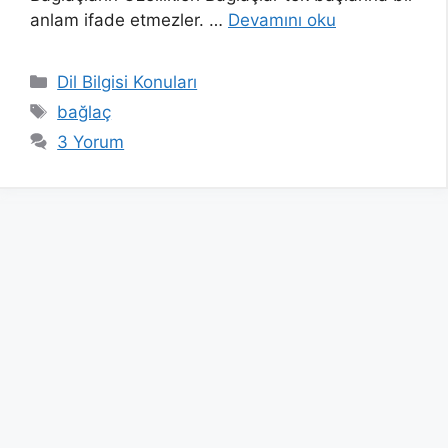
anlam ifade etmezler. …
Devamını oku
Kategoriler
Dil Bilgisi Konuları
Etiketler
bağlaç
3 Yorum