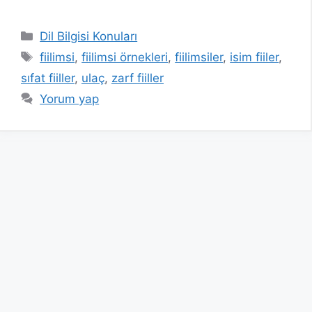
Kategoriler
Dil Bilgisi Konuları
Etiketler
fiilimsi
,
fiilimsi örnekleri
,
fiilimsiler
,
isim fiiler
,
sıfat fiiller
,
ulaç
,
zarf fiiller
Yorum yap