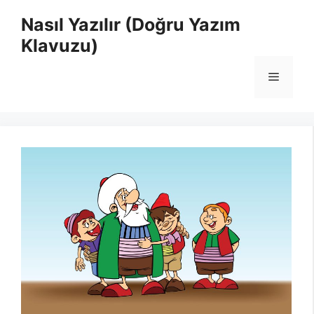
İçeriğe
Nasıl Yazılır (Doğru Yazım
atla
Klavuzu)
Menü