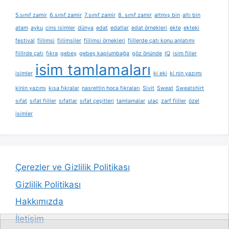
5.sınıf zamir
6.sınıf zamir
7.sınıf zamir
8. sınıf zamir
altmış bin
altı bin
atam
ayku
cins isimler
dünya
edat
edatlar
edat örnekleri
ekte
ekteki
festival
fiilimsi
fiilimsiler
fiilimsi örnekleri
fiillerde çatı konu anlatımı
fiillrde çatı
fıkra
gebeş
gebeş kaplumbağa
göz önünde
IQ
isim fiiler
isim tamlamaları
isimler
ki eki
ki nin yazımı
kinin yazımı
kısa fıkralar
nasrettin hoca fıkraları
Sivit
Sweat
Sweatshirt
sıfat
sıfat fiiller
sıfatlar
sıfat çeşitleri
tamlamalar
ulaç
zarf fiiller
özel
isimler
Çerezler ve Gizlilik Politikası
Gizlilik Politikası
Hakkımızda
İletişim