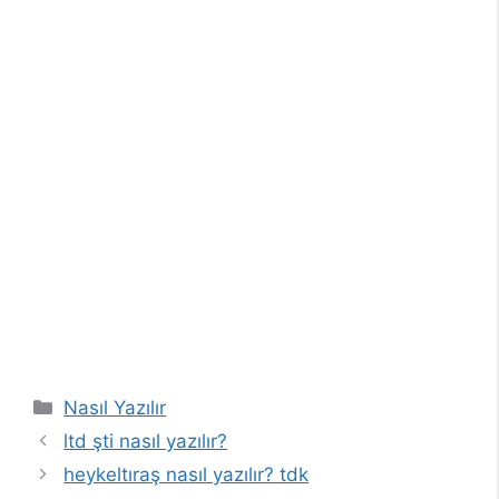
Kategoriler
Nasıl Yazılır
ltd şti nasıl yazılır?
heykeltıraş nasıl yazılır? tdk