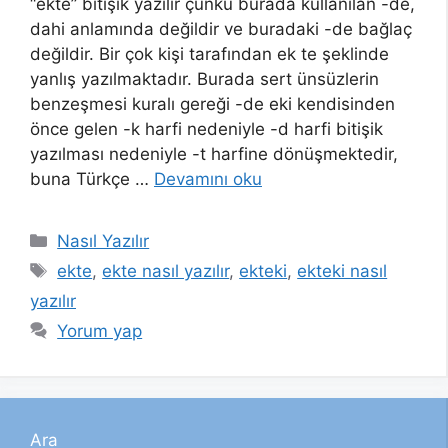
“ekte” bitişik yazılır çünkü burada kullanılan -de,
dahi anlamında değildir ve buradaki -de bağlaç
değildir. Bir çok kişi tarafından ek te şeklinde
yanlış yazılmaktadır. Burada sert ünsüzlerin
benzeşmesi kuralı gereği -de eki kendisinden
önce gelen -k harfi nedeniyle -d harfi bitişik
yazılması nedeniyle -t harfine dönüşmektedir,
buna Türkçe …
Devamını oku
Kategoriler
Nasıl Yazılır
Etiketler
ekte
,
ekte nasıl yazılır
,
ekteki
,
ekteki nasıl
yazılır
Yorum yap
Ara