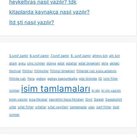
heykeltıraş nasıl yazılır? tdk
kitaplarda kaynakça nasıl yazılır?
ltd şti nasıl yazılır?
5.sınıf zamir
6.sınıf zamir
7.sınıf zamir
8. sınıf zamir
altmış bin
altı bin
atam
ayku
cins isimler
dünya
edat
edatlar
edat örnekleri
ekte
ekteki
festival
fiilimsi
fiilimsiler
fiilimsi örnekleri
fiillerde çatı konu anlatımı
fiillrde çatı
fıkra
gebeş
gebeş kaplumbağa
göz önünde
IQ
isim fiiler
isim tamlamaları
isimler
ki eki
ki nin yazımı
kinin yazımı
kısa fıkralar
nasrettin hoca fıkraları
Sivit
Sweat
Sweatshirt
sıfat
sıfat fiiller
sıfatlar
sıfat çeşitleri
tamlamalar
ulaç
zarf fiiller
özel
isimler