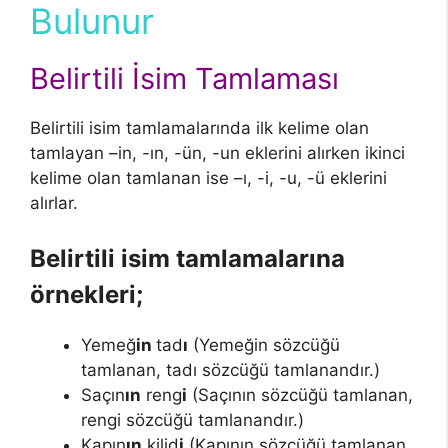
Bulunur
Belirtili İsim Tamlaması
Belirtili isim tamlamalarında ilk kelime olan
tamlayan –in, -ın, -ün, -un eklerini alırken ikinci
kelime olan tamlanan ise –ı, -i, -u, -ü eklerini
alırlar.
Belirtili isim tamlamalarına
örnekleri;
Yemeğ
in
tad
ı
(Yemeğin sözcüğü
tamlanan, tadı sözcüğü tamlanandır.)
Saçın
ın
reng
i
(Saçının sözcüğü tamlanan,
rengi sözcüğü tamlanandır.)
Kapın
ın
kilid
i
(Kapının sözcüğü tamlanan,