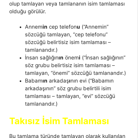
olup tamlayan veya tamlananın isim tamlaması
olduğu görülür.
Annem
in
cep telefon
u
(“Annemin”
sözcüğü tamlayan, “cep telefonu”
sözcüğü belirtisiz isim tamlaması –
tamlanandır.)
İnsan sağlığın
ın
önem
i
(“İnsan sağlığının”
söz grubu belirtisiz isim tamlaması –
tamlayan, “önemi” sözcüğü tamlanandır.)
Babam
ın
arkadaş
ı
nın evi (“Babamın
arkadaşının” söz grubu belirtili isim
tamlaması – tamlayan, “evi” sözcüğü
tamlanandır.)
Takısız İsim Tamlaması
Bu tamlama türünde tamlayan olarak kullanılan