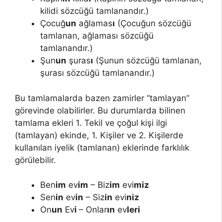
kilidi sözcüğü tamlanandır.)
Çocuğ
un
ağlamas
ı
(Çocuğun sözcüğü
tamlanan, ağlaması sözcüğü
tamlanandır.)
Şun
un
şuras
ı
(Şunun sözcüğü tamlanan,
şurası sözcüğü tamlanandır.)
Bu tamlamalarda bazen zamirler “tamlayan”
görevinde olabilirler. Bu durumlarda bilinen
tamlama ekleri 1. Tekil ve çoğul kişi ilgi
(tamlayan) ekinde, 1. Kişiler ve 2. Kişilerde
kullanılan iyelik (tamlanan) eklerinde farklılık
görülebilir.
Ben
im
ev
im
– Biz
im
evi
miz
Sen
in
ev
in
– Siz
in
evi
niz
On
un
Ev
i
– Onlar
ın
ev
leri