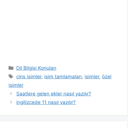
Kategoriler
Dil Bilgisi Konuları
Etiketler
cins isimler
,
isim tamlamaları
,
isimler
,
özel
isimler
Saatlere gelen ekler nasıl yazılır?
ingilizcede 11 nasıl yazılır?