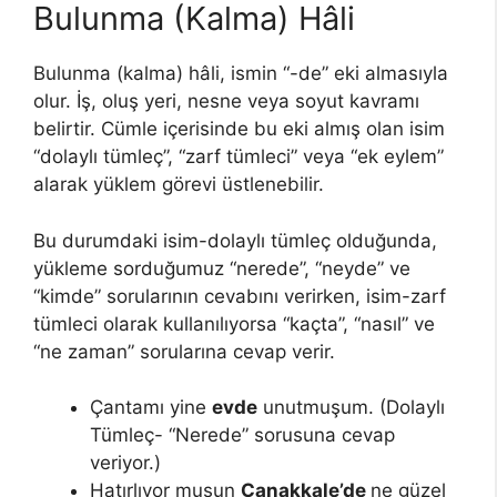
Bulunma (Kalma) Hâli
Bulunma (kalma) hâli, ismin “-de” eki almasıyla
olur. İş, oluş yeri, nesne veya soyut kavramı
belirtir. Cümle içerisinde bu eki almış olan isim
“dolaylı tümleç”, “zarf tümleci” veya “ek eylem”
alarak yüklem görevi üstlenebilir.
Bu durumdaki isim-dolaylı tümleç olduğunda,
yükleme sorduğumuz “nerede”, “neyde” ve
“kimde” sorularının cevabını verirken, isim-zarf
tümleci olarak kullanılıyorsa “kaçta”, “nasıl” ve
“ne zaman” sorularına cevap verir.
Çantamı yine
evde
unutmuşum. (Dolaylı
Tümleç- “Nerede” sorusuna cevap
veriyor.)
Hatırlıyor musun
Çanakkale’de
ne güzel