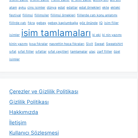
atam
ayku
cins isimler
dünya
edat
edatlar
edat örnekleri
ekte
ekteki
festival
fiilimsi
fiilimsiler
fiilimsi örnekleri
fiillerde çatı konu anlatımı
fiillrde çatı
fıkra
gebeş
gebeş kaplumbağa
göz önünde
IQ
isim fiiler
isim tamlamaları
isimler
ki eki
ki nin yazımı
kinin yazımı
kısa fıkralar
nasrettin hoca fıkraları
Sivit
Sweat
Sweatshirt
sıfat
sıfat fiiller
sıfatlar
sıfat çeşitleri
tamlamalar
ulaç
zarf fiiller
özel
isimler
Çerezler ve Gizlilik Politikası
Gizlilik Politikası
Hakkımızda
İletişim
Kullanıcı Sözleşmesi