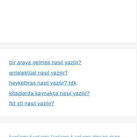
bir araya gelmek nasıl yazılır?
entelektüel nasıl yazılır?
heykeltıraş nasıl yazılır? tdk
kitaplarda kaynakça nasıl yazılır?
ltd şti nasıl yazılır?
5.sınıf zamir
6.sınıf zamir
7.sınıf zamir
8. sınıf zamir
altmış bin
altı bin