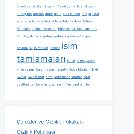
5.sınıf zamir
6.sınıf zamir
7.sınıf zamir
8. sınıf zamir
altmış bin
altı bin
atam
ayku
cins isimler
dünya
edat
edatlar
edat örnekleri
ekte
ekteki
festival
fiilimsi
fiilimsiler
fiilimsi örnekleri
fiillerde çatı konu anlatımı
fiillrde çatı
fıkra
gebeş
gebeş kaplumbağa
göz
isim
önünde
IQ
isim fiiler
isimler
tamlamaları
ki eki
ki nin yazımı
kinin yazımı
kısa fıkralar
nasrettin hoca fıkraları
Sivit
Sweat
Sweatshirt
sıfat
sıfat fiiller
sıfatlar
sıfat
çeşitleri
tamlamalar
ulaç
zarf fiiller
özel isimler
Çerezler ve Gizlilik Politikası
Gizlilik Politikası