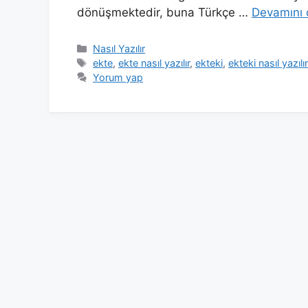
dönüşmektedir, buna Türkçe …
Devamını 
Kategoriler
Nasıl Yazılır
Etiketler
ekte
,
ekte nasıl yazılır
,
ekteki
,
ekteki nasıl yazılı
Yorum yap