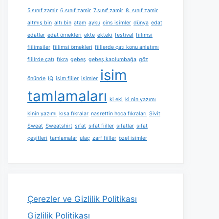
5.sınıf zamir
6.sınıf zamir
7.sınıf zamir
8. sınıf zamir
altmış bin
altı bin
atam
ayku
cins isimler
dünya
edat
edatlar
edat örnekleri
ekte
ekteki
festival
fiilimsi
fiilimsiler
fiilimsi örnekleri
fiillerde çatı konu anlatımı
fiillrde çatı
fıkra
gebeş
gebeş kaplumbağa
göz
isim
önünde
IQ
isim fiiler
isimler
tamlamaları
ki eki
ki nin yazımı
kinin yazımı
kısa fıkralar
nasrettin hoca fıkraları
Sivit
Sweat
Sweatshirt
sıfat
sıfat fiiller
sıfatlar
sıfat
çeşitleri
tamlamalar
ulaç
zarf fiiller
özel isimler
Çerezler ve Gizlilik Politikası
Gizlilik Politikası