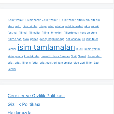
5.sınıf zamir
6.sınıf zamir
7.sınıf zamir
8. sınıf zamir
altmış bin
altı bin
atam
ayku
cins isimler
dünya
edat
edatlar
edat örnekleri
ekte
ekteki
festival
fiilimsi
fiilimsiler
fiilimsi örnekleri
fiillerde çatı konu anlatımı
fiillrde çatı
fıkra
gebeş
gebeş kaplumbağa
göz önünde
IQ
isim fiiler
isim tamlamaları
isimler
ki eki
ki nin yazımı
kinin yazımı
kısa fıkralar
nasrettin hoca fıkraları
Sivit
Sweat
Sweatshirt
sıfat
sıfat fiiller
sıfatlar
sıfat çeşitleri
tamlamalar
ulaç
zarf fiiller
özel
isimler
Çerezler ve Gizlilik Politikası
Gizlilik Politikası
Hakkımızda