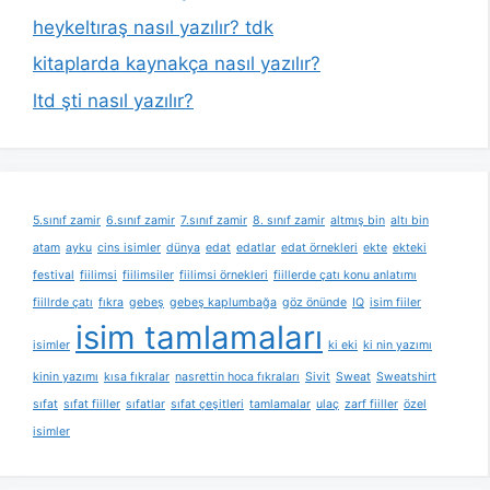
heykeltıraş nasıl yazılır? tdk
kitaplarda kaynakça nasıl yazılır?
ltd şti nasıl yazılır?
5.sınıf zamir
6.sınıf zamir
7.sınıf zamir
8. sınıf zamir
altmış bin
altı bin
atam
ayku
cins isimler
dünya
edat
edatlar
edat örnekleri
ekte
ekteki
festival
fiilimsi
fiilimsiler
fiilimsi örnekleri
fiillerde çatı konu anlatımı
fiillrde çatı
fıkra
gebeş
gebeş kaplumbağa
göz önünde
IQ
isim fiiler
isim tamlamaları
isimler
ki eki
ki nin yazımı
kinin yazımı
kısa fıkralar
nasrettin hoca fıkraları
Sivit
Sweat
Sweatshirt
sıfat
sıfat fiiller
sıfatlar
sıfat çeşitleri
tamlamalar
ulaç
zarf fiiller
özel
isimler