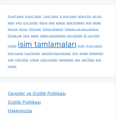
5.sınıf zamir
6.sınıf zamir
7.sınıf zamir
8. sınıf zamir
altmış bin
altı bin
atam
ayku
cins isimler
dünya
edat
edatlar
edat örnekleri
ekte
ekteki
festival
fiilimsi
fiilimsiler
fiilimsi örnekleri
fiillerde çatı konu anlatımı
fiillrde çatı
fıkra
gebeş
gebeş kaplumbağa
göz önünde
IQ
isim fiiler
isim tamlamaları
isimler
ki eki
ki nin yazımı
kinin yazımı
kısa fıkralar
nasrettin hoca fıkraları
Sivit
Sweat
Sweatshirt
sıfat
sıfat fiiller
sıfatlar
sıfat çeşitleri
tamlamalar
ulaç
zarf fiiller
özel
isimler
Çerezler ve Gizlilik Politikası
Gizlilik Politikası
Hakkımızda