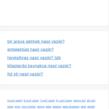
bir araya gelmek nasıl yazılır?
entelektüel nasıl yazılır?
heykeltıraş nasıl yazılır? tdk
kitaplarda kaynakça nasıl yazılır?
ltd şti nasıl yazılır?
5.sınıf zamir
6.sınıf zamir
7.sınıf zamir
8. sınıf zamir
altmış bin
altı bin
atam
ayku
cins isimler
dünya
edat
edatlar
edat örnekleri
ekte
ekteki