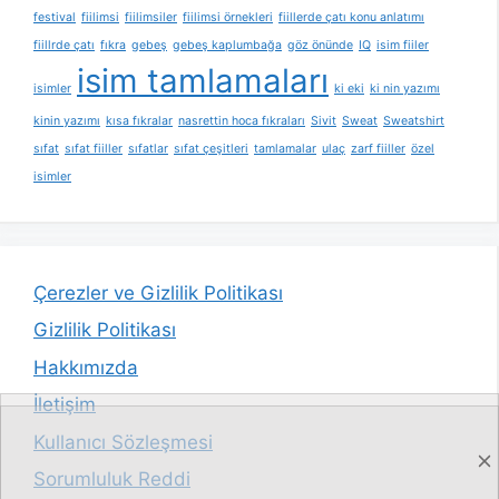
festival
fiilimsi
fiilimsiler
fiilimsi örnekleri
fiillerde çatı konu anlatımı
fiillrde çatı
fıkra
gebeş
gebeş kaplumbağa
göz önünde
IQ
isim fiiler
isim tamlamaları
isimler
ki eki
ki nin yazımı
kinin yazımı
kısa fıkralar
nasrettin hoca fıkraları
Sivit
Sweat
Sweatshirt
sıfat
sıfat fiiller
sıfatlar
sıfat çeşitleri
tamlamalar
ulaç
zarf fiiller
özel
isimler
Çerezler ve Gizlilik Politikası
Gizlilik Politikası
Hakkımızda
İletişim
Kullanıcı Sözleşmesi
Sorumluluk Reddi