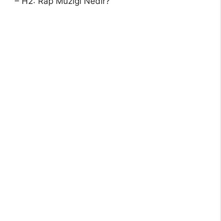
– H2: Rap Müziği Nedir?