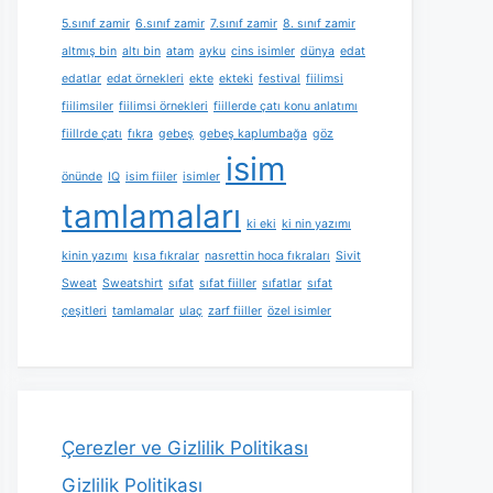
5.sınıf zamir
6.sınıf zamir
7.sınıf zamir
8. sınıf zamir
altmış bin
altı bin
atam
ayku
cins isimler
dünya
edat
edatlar
edat örnekleri
ekte
ekteki
festival
fiilimsi
fiilimsiler
fiilimsi örnekleri
fiillerde çatı konu anlatımı
fiillrde çatı
fıkra
gebeş
gebeş kaplumbağa
göz
isim
önünde
IQ
isim fiiler
isimler
tamlamaları
ki eki
ki nin yazımı
kinin yazımı
kısa fıkralar
nasrettin hoca fıkraları
Sivit
Sweat
Sweatshirt
sıfat
sıfat fiiller
sıfatlar
sıfat
çeşitleri
tamlamalar
ulaç
zarf fiiller
özel isimler
Çerezler ve Gizlilik Politikası
Gizlilik Politikası