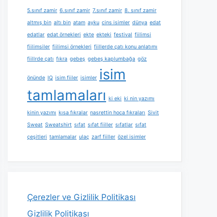
5.sınıf zamir
6.sınıf zamir
7.sınıf zamir
8. sınıf zamir
altmış bin
altı bin
atam
ayku
cins isimler
dünya
edat
edatlar
edat örnekleri
ekte
ekteki
festival
fiilimsi
fiilimsiler
fiilimsi örnekleri
fiillerde çatı konu anlatımı
fiillrde çatı
fıkra
gebeş
gebeş kaplumbağa
göz
isim
önünde
IQ
isim fiiler
isimler
tamlamaları
ki eki
ki nin yazımı
kinin yazımı
kısa fıkralar
nasrettin hoca fıkraları
Sivit
Sweat
Sweatshirt
sıfat
sıfat fiiller
sıfatlar
sıfat
çeşitleri
tamlamalar
ulaç
zarf fiiller
özel isimler
Çerezler ve Gizlilik Politikası
Gizlilik Politikası