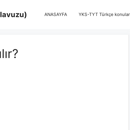
Klavuzu)
ANASAYFA
YKS-TYT Türkçe konular
lır?