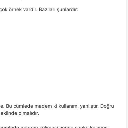
ok örnek vardır. Bazıları şunlardır:
le. Bu cümlede madem ki kullanımı yanlıştır. Doğru
şeklinde olmalıdır.
u cümlede madem kelimesi yerine çünkü kelimesi