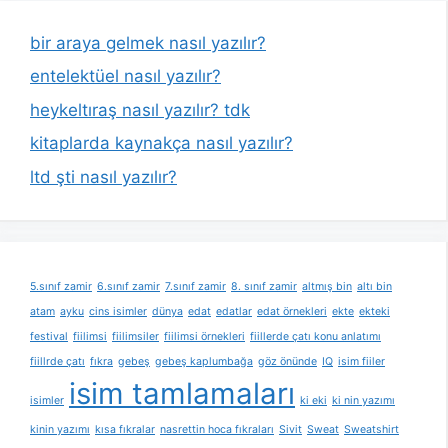
bir araya gelmek nasıl yazılır?
entelektüel nasıl yazılır?
heykeltıraş nasıl yazılır? tdk
kitaplarda kaynakça nasıl yazılır?
ltd şti nasıl yazılır?
5.sınıf zamir
6.sınıf zamir
7.sınıf zamir
8. sınıf zamir
altmış bin
altı bin
atam
ayku
cins isimler
dünya
edat
edatlar
edat örnekleri
ekte
ekteki
festival
fiilimsi
fiilimsiler
fiilimsi örnekleri
fiillerde çatı konu anlatımı
fiillrde çatı
fıkra
gebeş
gebeş kaplumbağa
göz önünde
IQ
isim fiiler
isim tamlamaları
isimler
ki eki
ki nin yazımı
kinin yazımı
kısa fıkralar
nasrettin hoca fıkraları
Sivit
Sweat
Sweatshirt