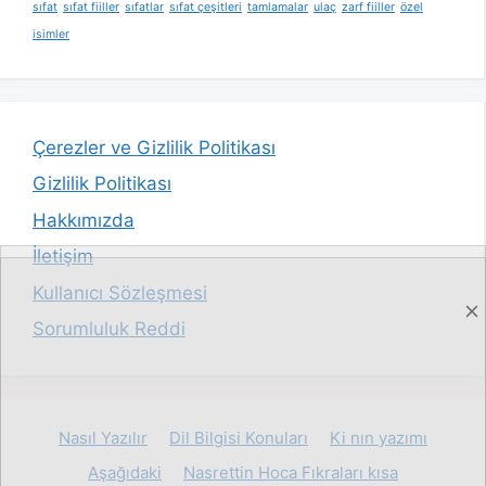
sıfat
sıfat fiiller
sıfatlar
sıfat çeşitleri
tamlamalar
ulaç
zarf fiiller
özel
isimler
Çerezler ve Gizlilik Politikası
Gizlilik Politikası
Hakkımızda
İletişim
Kullanıcı Sözleşmesi
Sorumluluk Reddi
Nasıl Yazılır
Dil Bilgisi Konuları
Ki nın yazımı
Aşağıdaki
Nasrettin Hoca Fıkraları kısa