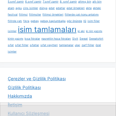
5.sınıf zamir
6.sınıf zamir
7.sınıf zamir
8. sınıf zamir
altmış bin
altı bin
atam
ayku
cins isimler
dünya
edat
edatlar
edat örnekleri
ekte
ekteki
festival
fiilimsi
fiilimsiler
fiilimsi örnekleri
fiillerde çatı konu anlatımı
fiillrde çatı
fıkra
gebeş
gebeş kaplumbağa
göz önünde
IQ
isim fiiler
isim tamlamaları
isimler
ki eki
ki nin yazımı
kinin yazımı
kısa fıkralar
nasrettin hoca fıkraları
Sivit
Sweat
Sweatshirt
sıfat
sıfat fiiller
sıfatlar
sıfat çeşitleri
tamlamalar
ulaç
zarf fiiller
özel
isimler
Çerezler ve Gizlilik Politikası
Gizlilik Politikası
Hakkımızda
İletişim
Kullanıcı Sözleşmesi