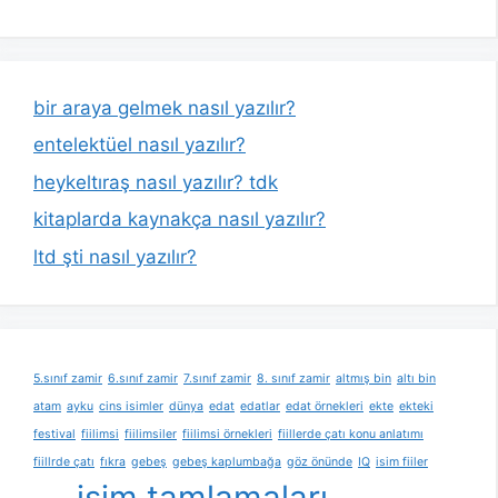
bir araya gelmek nasıl yazılır?
entelektüel nasıl yazılır?
heykeltıraş nasıl yazılır? tdk
kitaplarda kaynakça nasıl yazılır?
ltd şti nasıl yazılır?
5.sınıf zamir
6.sınıf zamir
7.sınıf zamir
8. sınıf zamir
altmış bin
altı bin
atam
ayku
cins isimler
dünya
edat
edatlar
edat örnekleri
ekte
ekteki
festival
fiilimsi
fiilimsiler
fiilimsi örnekleri
fiillerde çatı konu anlatımı
fiillrde çatı
fıkra
gebeş
gebeş kaplumbağa
göz önünde
IQ
isim fiiler
isim tamlamaları