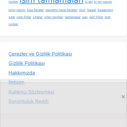
isimler
ki eki
ki nin yazımı
kinin yazımı
kısa fıkralar
nasrettin hoca fıkraları
Sivit
Sweat
Sweatshirt
sıfat
sıfat fiiller
sıfatlar
sıfat çeşitleri
tamlamalar
ulaç
zarf fiiller
özel
isimler
Çerezler ve Gizlilik Politikası
Gizlilik Politikası
Hakkımızda
İletişim
Kullanıcı Sözleşmesi
Sorumluluk Reddi