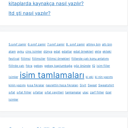
kitaplarda kaynakça nasıl yazılır?
ltd şti nasıl yazılır?
5.sınıf zamir
6.sınıf zamir
7.sınıf zamir
8. sınıf zamir
altmış bin
altı bin
atam
ayku
cins isimler
dünya
edat
edatlar
edat örnekleri
ekte
ekteki
festival
fiilimsi
fiilimsiler
fiilimsi örnekleri
fiillerde çatı konu anlatımı
fiillrde çatı
fıkra
gebeş
gebeş kaplumbağa
göz önünde
IQ
isim fiiler
isim tamlamaları
isimler
ki eki
ki nin yazımı
kinin yazımı
kısa fıkralar
nasrettin hoca fıkraları
Sivit
Sweat
Sweatshirt
sıfat
sıfat fiiller
sıfatlar
sıfat çeşitleri
tamlamalar
ulaç
zarf fiiller
özel
isimler