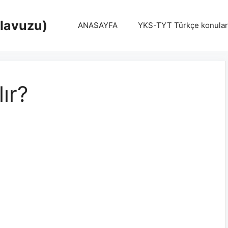
Klavuzu)
ANASAYFA
YKS-TYT Türkçe konular
lır?