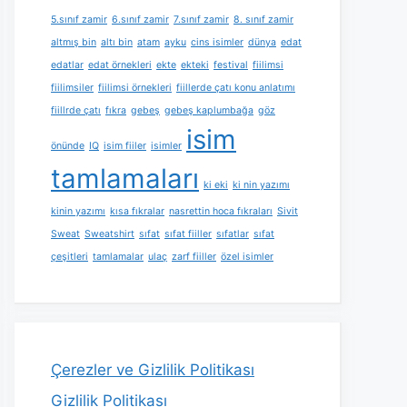
5.sınıf zamir
6.sınıf zamir
7.sınıf zamir
8. sınıf zamir
altmış bin
altı bin
atam
ayku
cins isimler
dünya
edat
edatlar
edat örnekleri
ekte
ekteki
festival
fiilimsi
fiilimsiler
fiilimsi örnekleri
fiillerde çatı konu anlatımı
fiillrde çatı
fıkra
gebeş
gebeş kaplumbağa
göz
isim
önünde
IQ
isim fiiler
isimler
tamlamaları
ki eki
ki nin yazımı
kinin yazımı
kısa fıkralar
nasrettin hoca fıkraları
Sivit
Sweat
Sweatshirt
sıfat
sıfat fiiller
sıfatlar
sıfat
çeşitleri
tamlamalar
ulaç
zarf fiiller
özel isimler
Çerezler ve Gizlilik Politikası
Gizlilik Politikası