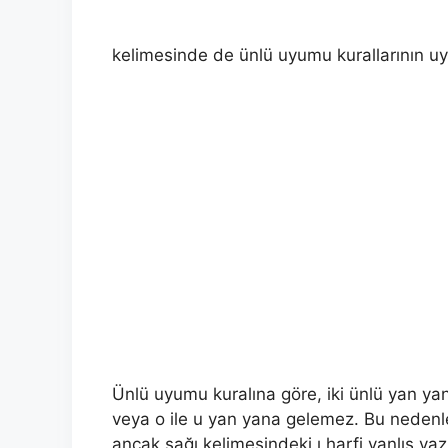
kelimesinde de ünlü uyumu kurallarının u
Ünlü uyumu kuralına göre, iki ünlü yan yana
veya o ile u yan yana gelemez. Bu nedenle
ancak sağı kelimesindeki ı harfi yanlış yazı