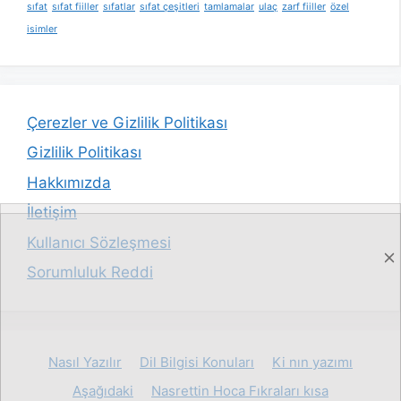
sıfat
sıfat fiiller
sıfatlar
sıfat çeşitleri
tamlamalar
ulaç
zarf fiiller
özel
isimler
Çerezler ve Gizlilik Politikası
Gizlilik Politikası
Hakkımızda
İletişim
Kullanıcı Sözleşmesi
Sorumluluk Reddi
Nasıl Yazılır
Dil Bilgisi Konuları
Ki nın yazımı
Aşağıdaki
Nasrettin Hoca Fıkraları kısa