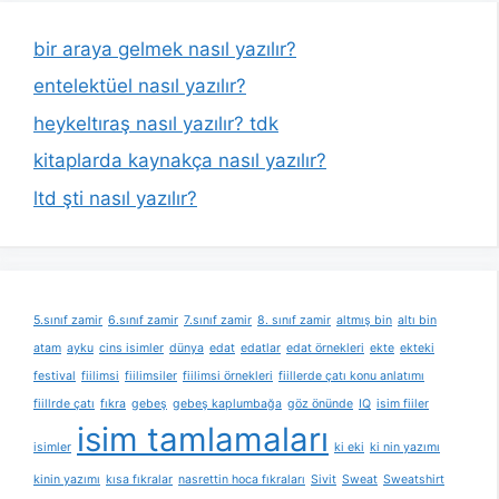
bir araya gelmek nasıl yazılır?
entelektüel nasıl yazılır?
heykeltıraş nasıl yazılır? tdk
kitaplarda kaynakça nasıl yazılır?
ltd şti nasıl yazılır?
5.sınıf zamir
6.sınıf zamir
7.sınıf zamir
8. sınıf zamir
altmış bin
altı bin
atam
ayku
cins isimler
dünya
edat
edatlar
edat örnekleri
ekte
ekteki
festival
fiilimsi
fiilimsiler
fiilimsi örnekleri
fiillerde çatı konu anlatımı
fiillrde çatı
fıkra
gebeş
gebeş kaplumbağa
göz önünde
IQ
isim fiiler
isim tamlamaları
isimler
ki eki
ki nin yazımı
kinin yazımı
kısa fıkralar
nasrettin hoca fıkraları
Sivit
Sweat
Sweatshirt