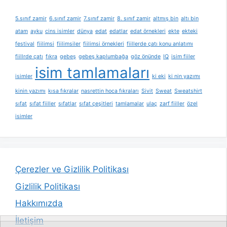
5.sınıf zamir
6.sınıf zamir
7.sınıf zamir
8. sınıf zamir
altmış bin
altı bin
atam
ayku
cins isimler
dünya
edat
edatlar
edat örnekleri
ekte
ekteki
festival
fiilimsi
fiilimsiler
fiilimsi örnekleri
fiillerde çatı konu anlatımı
fiillrde çatı
fıkra
gebeş
gebeş kaplumbağa
göz önünde
IQ
isim fiiler
isim tamlamaları
isimler
ki eki
ki nin yazımı
kinin yazımı
kısa fıkralar
nasrettin hoca fıkraları
Sivit
Sweat
Sweatshirt
sıfat
sıfat fiiller
sıfatlar
sıfat çeşitleri
tamlamalar
ulaç
zarf fiiller
özel
isimler
Çerezler ve Gizlilik Politikası
Gizlilik Politikası
Hakkımızda
İletişim