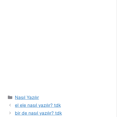
Kategoriler
Nasıl Yazılır
el ele nasıl yazılır? tdk
bir de nasıl yazılır? tdk