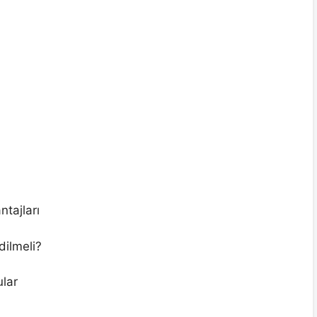
tajları
dilmeli?
ular