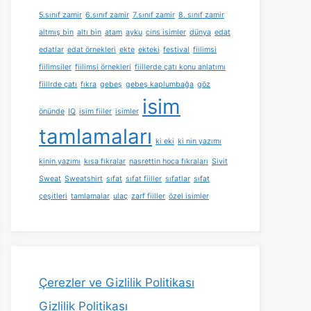
5.sınıf zamir
6.sınıf zamir
7.sınıf zamir
8. sınıf zamir
altmış bin
altı bin
atam
ayku
cins isimler
dünya
edat
edatlar
edat örnekleri
ekte
ekteki
festival
fiilimsi
fiilimsiler
fiilimsi örnekleri
fiillerde çatı konu anlatımı
fiillrde çatı
fıkra
gebeş
gebeş kaplumbağa
göz
isim
önünde
IQ
isim fiiler
isimler
tamlamaları
ki eki
ki nin yazımı
kinin yazımı
kısa fıkralar
nasrettin hoca fıkraları
Sivit
Sweat
Sweatshirt
sıfat
sıfat fiiller
sıfatlar
sıfat
çeşitleri
tamlamalar
ulaç
zarf fiiller
özel isimler
Çerezler ve Gizlilik Politikası
Gizlilik Politikası