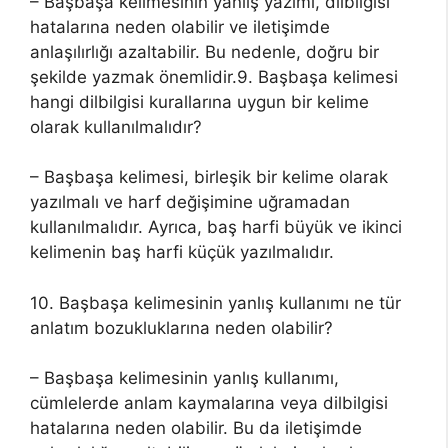
– Başbaşa kelimesinin yanlış yazımı, dilbilgisi
hatalarına neden olabilir ve iletişimde
anlaşılırlığı azaltabilir. Bu nedenle, doğru bir
şekilde yazmak önemlidir.9. Başbaşa kelimesi
hangi dilbilgisi kurallarına uygun bir kelime
olarak kullanılmalıdır?
– Başbaşa kelimesi, birleşik bir kelime olarak
yazılmalı ve harf değişimine uğramadan
kullanılmalıdır. Ayrıca, baş harfi büyük ve ikinci
kelimenin baş harfi küçük yazılmalıdır.
10. Başbaşa kelimesinin yanlış kullanımı ne tür
anlatım bozukluklarına neden olabilir?
– Başbaşa kelimesinin yanlış kullanımı,
cümlelerde anlam kaymalarına veya dilbilgisi
hatalarına neden olabilir. Bu da iletişimde