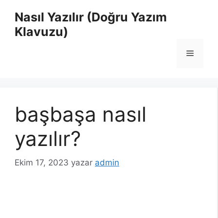
İçeriğe
Nasıl Yazılır (Doğru Yazım
atla
Klavuzu)
Menü
başbaşa nasıl
yazılır?
Ekim 17, 2023
yazar
admin