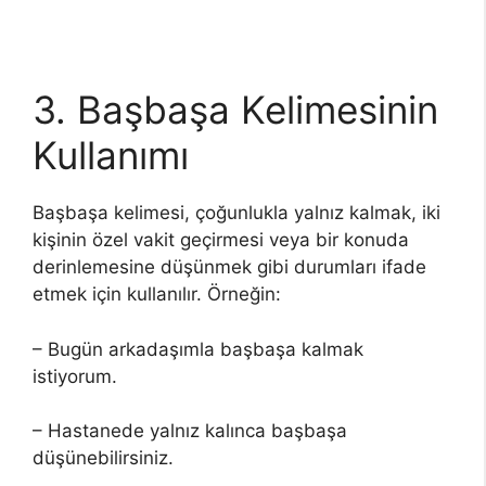
3. Başbaşa Kelimesinin
Kullanımı
Başbaşa kelimesi, çoğunlukla yalnız kalmak, iki
kişinin özel vakit geçirmesi veya bir konuda
derinlemesine düşünmek gibi durumları ifade
etmek için kullanılır. Örneğin:
– Bugün arkadaşımla başbaşa kalmak
istiyorum.
– Hastanede yalnız kalınca başbaşa
düşünebilirsiniz.