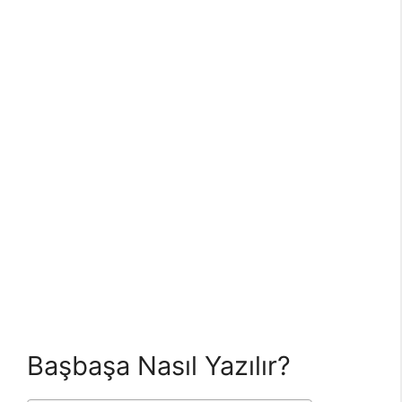
Başbaşa Nasıl Yazılır?