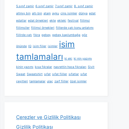
5.sınıf zamir
6.sınıf zamir
7.sınıf zamir
8. sınıf zamir
altmış bin
altı bin
atam
ayku
cins isimler
dünya
edat
edatlar
edat örnekleri
ekte
ekteki
festival
fiilimsi
fiilimsiler
fiilimsi örnekleri
fiillerde çatı konu anlatımı
fiillrde çatı
fıkra
gebeş
gebeş kaplumbağa
göz
isim
önünde
IQ
isim fiiler
isimler
tamlamaları
ki eki
ki nin yazımı
kinin yazımı
kısa fıkralar
nasrettin hoca fıkraları
Sivit
Sweat
Sweatshirt
sıfat
sıfat fiiller
sıfatlar
sıfat
çeşitleri
tamlamalar
ulaç
zarf fiiller
özel isimler
Çerezler ve Gizlilik Politikası
Gizlilik Politikası