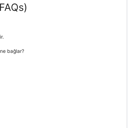
(FAQs)
r.
ine bağlar?