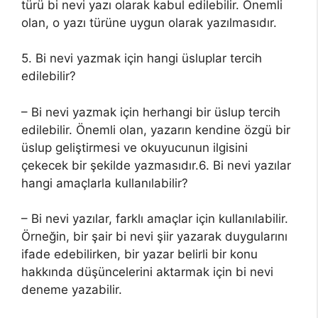
türü bi nevi yazı olarak kabul edilebilir. Önemli
olan, o yazı türüne uygun olarak yazılmasıdır.
5. Bi nevi yazmak için hangi üsluplar tercih
edilebilir?
– Bi nevi yazmak için herhangi bir üslup tercih
edilebilir. Önemli olan, yazarın kendine özgü bir
üslup geliştirmesi ve okuyucunun ilgisini
çekecek bir şekilde yazmasıdır.6. Bi nevi yazılar
hangi amaçlarla kullanılabilir?
– Bi nevi yazılar, farklı amaçlar için kullanılabilir.
Örneğin, bir şair bi nevi şiir yazarak duygularını
ifade edebilirken, bir yazar belirli bir konu
hakkında düşüncelerini aktarmak için bi nevi
deneme yazabilir.