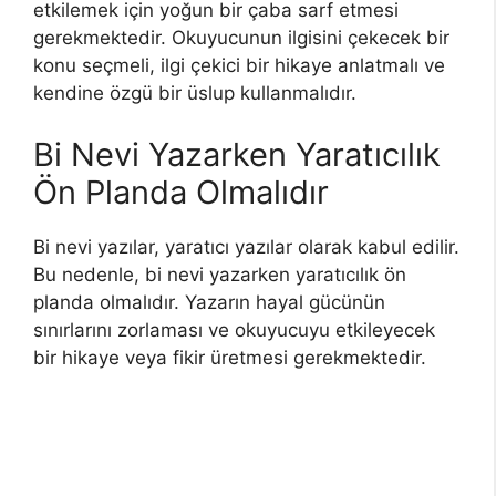
etkilemek için yoğun bir çaba sarf etmesi
gerekmektedir. Okuyucunun ilgisini çekecek bir
konu seçmeli, ilgi çekici bir hikaye anlatmalı ve
kendine özgü bir üslup kullanmalıdır.
Bi Nevi Yazarken Yaratıcılık
Ön Planda Olmalıdır
Bi nevi yazılar, yaratıcı yazılar olarak kabul edilir.
Bu nedenle, bi nevi yazarken yaratıcılık ön
planda olmalıdır. Yazarın hayal gücünün
sınırlarını zorlaması ve okuyucuyu etkileyecek
bir hikaye veya fikir üretmesi gerekmektedir.