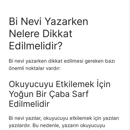
Bi Nevi Yazarken
Nelere Dikkat
Edilmelidir?
Bi nevi yazarken dikkat edilmesi gereken bazı
önemli noktalar vardır:
Okuyucuyu Etkilemek İçin
Yoğun Bir Çaba Sarf
Edilmelidir
Bi nevi yazılar, okuyucuyu etkilemek için yazılan
yazılardır. Bu nedenle, yazarın okuyucuyu