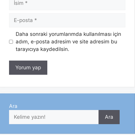
E-
posta
Daha sonraki yorumlarımda kullanılması için
adım, e-posta adresim ve site adresim bu
tarayıcıya kaydedilsin.
Ara
Ara