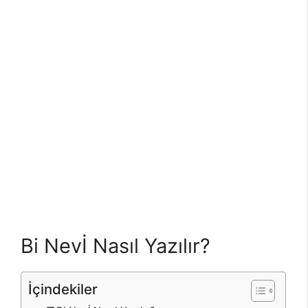
Bi Nevİ Nasıl Yazılır?
İçindekiler