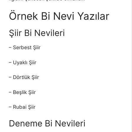
Örnek Bi Nevi Yazılar
Şiir Bi Nevileri
– Serbest Şiir
– Uyaklı Şiir
– Dörtlük Şiir
– Beşlik Şiir
– Rubai Şiir
Deneme Bi Nevileri