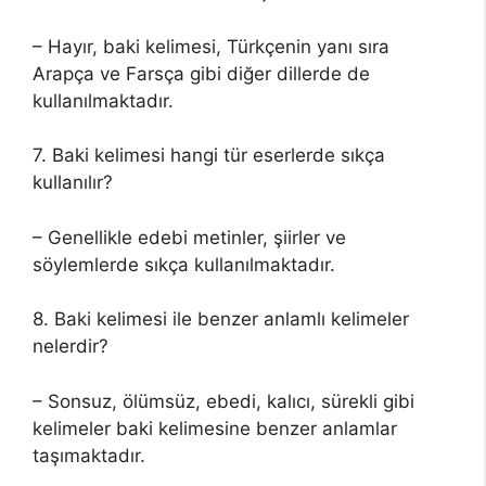
– Hayır, baki kelimesi, Türkçenin yanı sıra
Arapça ve Farsça gibi diğer dillerde de
kullanılmaktadır.
7. Baki kelimesi hangi tür eserlerde sıkça
kullanılır?
– Genellikle edebi metinler, şiirler ve
söylemlerde sıkça kullanılmaktadır.
8. Baki kelimesi ile benzer anlamlı kelimeler
nelerdir?
– Sonsuz, ölümsüz, ebedi, kalıcı, sürekli gibi
kelimeler baki kelimesine benzer anlamlar
taşımaktadır.