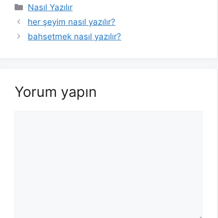
Kategoriler
Nasıl Yazılır
her şeyim nasıl yazılır?
bahsetmek nasıl yazılır?
Yorum yapın
Yorum