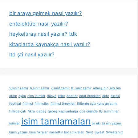
bir araya gelmek nasıl yazılır?
entelektüel nasıl yazılır?
heykeltıraş nasıl yazılır? tdk
kitaplarda kaynakça nasıl yazılır?
ltd şti nasıl yazılır?
5.sınıf zamir
6.sınıf zamir
7.sınıf zamir
8. sınıf zamir
altmış bin
altı bin
atam
ayku
cins isimler
dünya
edat
edatlar
edat örnekleri
ekte
ekteki
festival
fiilimsi
fiilimsiler
fiilimsi örnekleri
fiillerde çatı konu anlatımı
fiillrde çatı
fıkra
gebeş
gebeş kaplumbağa
göz önünde
IQ
isim fiiler
isim tamlamaları
isimler
ki eki
ki nin yazımı
kinin yazımı
kısa fıkralar
nasrettin hoca fıkraları
Sivit
Sweat
Sweatshirt