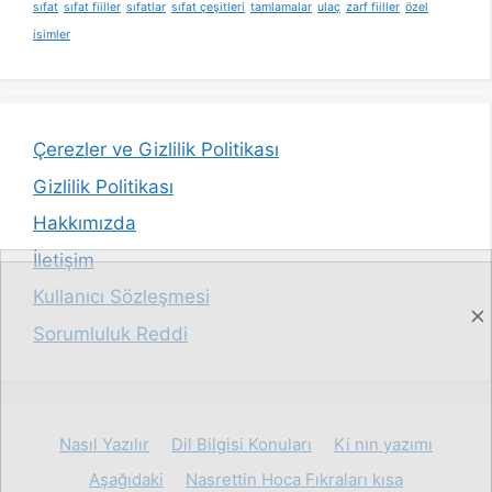
sıfat
sıfat fiiller
sıfatlar
sıfat çeşitleri
tamlamalar
ulaç
zarf fiiller
özel
isimler
Çerezler ve Gizlilik Politikası
Gizlilik Politikası
Hakkımızda
İletişim
Kullanıcı Sözleşmesi
Sorumluluk Reddi
Nasıl Yazılır
Dil Bilgisi Konuları
Ki nın yazımı
Aşağıdaki
Nasrettin Hoca Fıkraları kısa