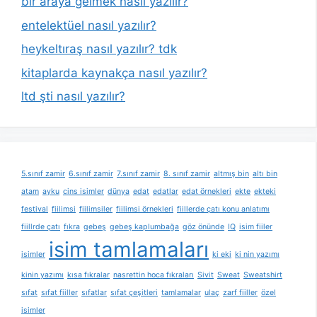
bir araya gelmek nasıl yazılır?
entelektüel nasıl yazılır?
heykeltıraş nasıl yazılır? tdk
kitaplarda kaynakça nasıl yazılır?
ltd şti nasıl yazılır?
5.sınıf zamir
6.sınıf zamir
7.sınıf zamir
8. sınıf zamir
altmış bin
altı bin
atam
ayku
cins isimler
dünya
edat
edatlar
edat örnekleri
ekte
ekteki
festival
fiilimsi
fiilimsiler
fiilimsi örnekleri
fiillerde çatı konu anlatımı
fiillrde çatı
fıkra
gebeş
gebeş kaplumbağa
göz önünde
IQ
isim fiiler
isim tamlamaları
isimler
ki eki
ki nin yazımı
kinin yazımı
kısa fıkralar
nasrettin hoca fıkraları
Sivit
Sweat
Sweatshirt
sıfat
sıfat fiiller
sıfatlar
sıfat çeşitleri
tamlamalar
ulaç
zarf fiiller
özel
isimler