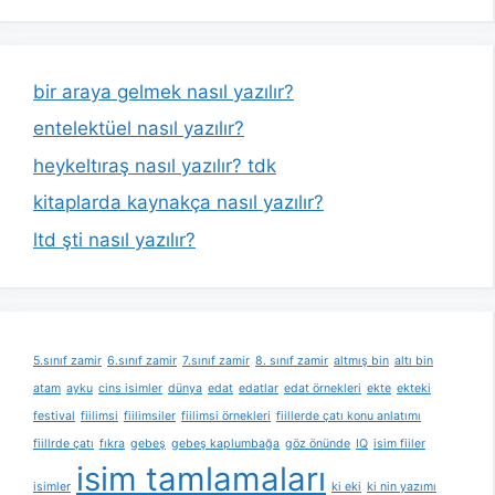
bir araya gelmek nasıl yazılır?
entelektüel nasıl yazılır?
heykeltıraş nasıl yazılır? tdk
kitaplarda kaynakça nasıl yazılır?
ltd şti nasıl yazılır?
5.sınıf zamir
6.sınıf zamir
7.sınıf zamir
8. sınıf zamir
altmış bin
altı bin
atam
ayku
cins isimler
dünya
edat
edatlar
edat örnekleri
ekte
ekteki
festival
fiilimsi
fiilimsiler
fiilimsi örnekleri
fiillerde çatı konu anlatımı
fiillrde çatı
fıkra
gebeş
gebeş kaplumbağa
göz önünde
IQ
isim fiiler
isim tamlamaları
isimler
ki eki
ki nin yazımı