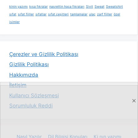
kinin yazımı
kısa fıkralar
nasrettin hoca fıkraları
Sivit
Sweat
Sweatshirt
sıfat
sıfat fiiller
sıfatlar
sıfat çeşitleri
tamlamalar
ulaç
zarf fiiller
özel
isimler
Çerezler ve Gizlilik Politikası
Gizlilik Politikası
Hakkımızda
İletişim
Kullanıcı Sözleşmesi
Sorumluluk Reddi
Nasıl Yazılır
Dil Bilgisi Konuları
Ki nın yazımı