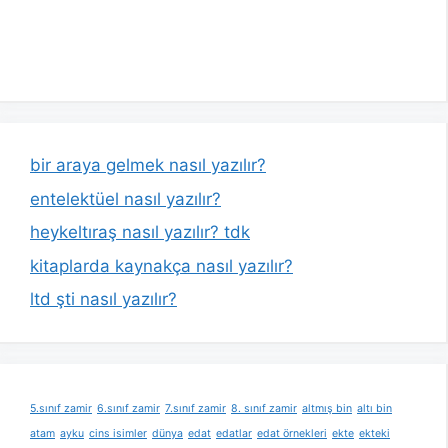
bir araya gelmek nasıl yazılır?
entelektüel nasıl yazılır?
heykeltıraş nasıl yazılır? tdk
kitaplarda kaynakça nasıl yazılır?
ltd şti nasıl yazılır?
5.sınıf zamir
6.sınıf zamir
7.sınıf zamir
8. sınıf zamir
altmış bin
altı bin
atam
ayku
cins isimler
dünya
edat
edatlar
edat örnekleri
ekte
ekteki