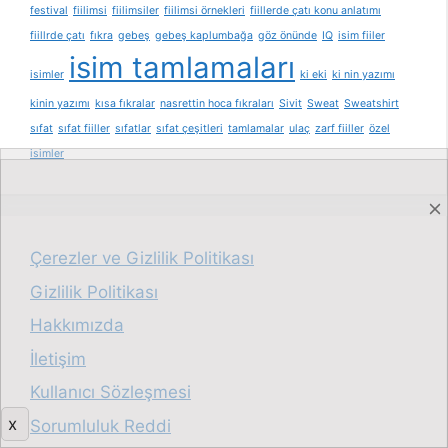
festival
fiilimsi
fiilimsiler
fiilimsi örnekleri
fiillerde çatı konu anlatımı
fiillrde çatı
fıkra
gebeş
gebeş kaplumbağa
göz önünde
IQ
isim fiiler
isim tamlamaları
isimler
ki eki
ki nin yazımı
kinin yazımı
kısa fıkralar
nasrettin hoca fıkraları
Sivit
Sweat
Sweatshirt
sıfat
sıfat fiiller
sıfatlar
sıfat çeşitleri
tamlamalar
ulaç
zarf fiiller
özel
isimler
Çerezler ve Gizlilik Politikası
Gizlilik Politikası
Hakkımızda
İletişim
Kullanıcı Sözleşmesi
x
Sorumluluk Reddi