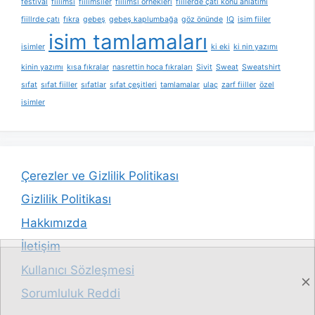
festival
fiilimsi
fiilimsiler
fiilimsi örnekleri
fiillerde çatı konu anlatımı
fiillrde çatı
fıkra
gebeş
gebeş kaplumbağa
göz önünde
IQ
isim fiiler
isim tamlamaları
isimler
ki eki
ki nin yazımı
kinin yazımı
kısa fıkralar
nasrettin hoca fıkraları
Sivit
Sweat
Sweatshirt
sıfat
sıfat fiiller
sıfatlar
sıfat çeşitleri
tamlamalar
ulaç
zarf fiiller
özel
isimler
Çerezler ve Gizlilik Politikası
Gizlilik Politikası
Hakkımızda
İletişim
Kullanıcı Sözleşmesi
Sorumluluk Reddi