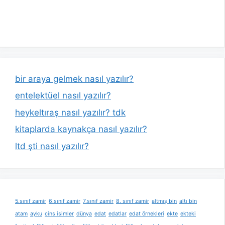
bir araya gelmek nasıl yazılır?
entelektüel nasıl yazılır?
heykeltıraş nasıl yazılır? tdk
kitaplarda kaynakça nasıl yazılır?
ltd şti nasıl yazılır?
5.sınıf zamir
6.sınıf zamir
7.sınıf zamir
8. sınıf zamir
altmış bin
altı bin
atam
ayku
cins isimler
dünya
edat
edatlar
edat örnekleri
ekte
ekteki