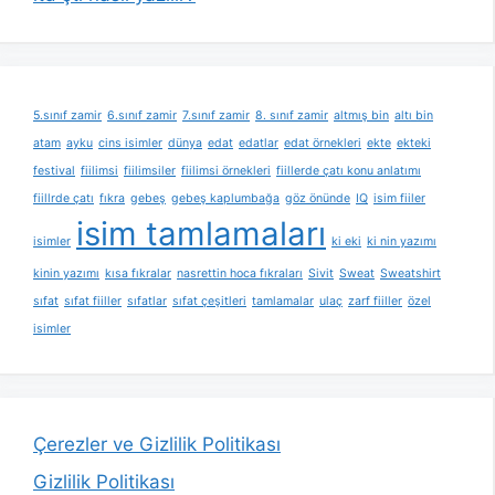
5.sınıf zamir
6.sınıf zamir
7.sınıf zamir
8. sınıf zamir
altmış bin
altı bin
atam
ayku
cins isimler
dünya
edat
edatlar
edat örnekleri
ekte
ekteki
festival
fiilimsi
fiilimsiler
fiilimsi örnekleri
fiillerde çatı konu anlatımı
fiillrde çatı
fıkra
gebeş
gebeş kaplumbağa
göz önünde
IQ
isim fiiler
isim tamlamaları
isimler
ki eki
ki nin yazımı
kinin yazımı
kısa fıkralar
nasrettin hoca fıkraları
Sivit
Sweat
Sweatshirt
sıfat
sıfat fiiller
sıfatlar
sıfat çeşitleri
tamlamalar
ulaç
zarf fiiller
özel
isimler
Çerezler ve Gizlilik Politikası
Gizlilik Politikası