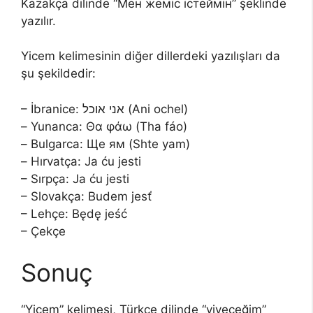
Kazakça dilinde “Мен жеміс істеймін” şeklinde
yazılır.
Yicem kelimesinin diğer dillerdeki yazılışları da
şu şekildedir:
– İbranice: אני אוכל (Ani ochel)
– Yunanca: Θα φάω (Tha fáo)
– Bulgarca: Ще ям (Shte yam)
– Hırvatça: Ja ću jesti
– Sırpça: Ja ću jesti
– Slovakça: Budem jesť
– Lehçe: Będę jeść
– Çekçe
Sonuç
“Yicem” kelimesi, Türkçe dilinde “yiyeceğim”