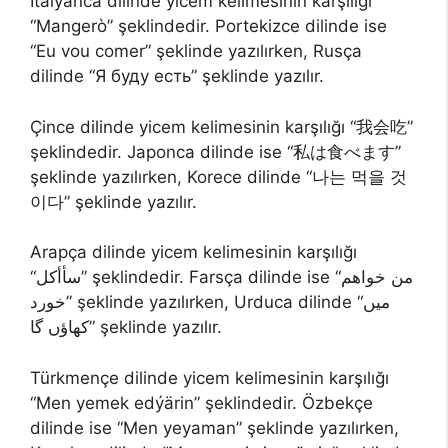
İtalyanca dilinde yicem kelimesinin karşılığı
“Mangerò” şeklindedir. Portekizce dilinde ise
“Eu vou comer” şeklinde yazılırken, Rusça
dilinde “Я буду есть” şeklinde yazılır.
Çince dilinde yicem kelimesinin karşılığı “我会吃”
şeklindedir. Japonca dilinde ise “私は食べます”
şeklinde yazılırken, Korece dilinde “나는 먹을 것
이다” şeklinde yazılır.
Arapça dilinde yicem kelimesinin karşılığı
“سأأكل” şeklindedir. Farsça dilinde ise “من خواهم
خورد” şeklinde yazılırken, Urduca dilinde “میں
کھاؤں گا” şeklinde yazılır.
Türkmençe dilinde yicem kelimesinin karşılığı
“Men yemek edýärin” şeklindedir. Özbekçe
dilinde ise “Men yeyaman” şeklinde yazılırken,