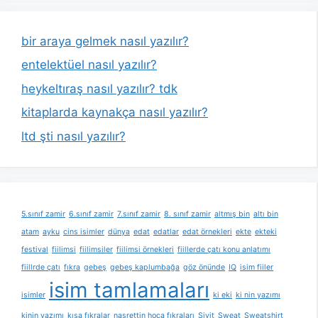
bir araya gelmek nasıl yazılır?
entelektüel nasıl yazılır?
heykeltıraş nasıl yazılır? tdk
kitaplarda kaynakça nasıl yazılır?
ltd şti nasıl yazılır?
5.sınıf zamir
6.sınıf zamir
7.sınıf zamir
8. sınıf zamir
altmış bin
altı bin
atam
ayku
cins isimler
dünya
edat
edatlar
edat örnekleri
ekte
ekteki
festival
fiilimsi
fiilimsiler
fiilimsi örnekleri
fiillerde çatı konu anlatımı
fiillrde çatı
fıkra
gebeş
gebeş kaplumbağa
göz önünde
IQ
isim fiiler
isim tamlamaları
isimler
ki eki
ki nin yazımı
kinin yazımı
kısa fıkralar
nasrettin hoca fıkraları
Sivit
Sweat
Sweatshirt