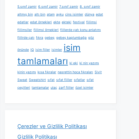
5.sınıf zamir
6.sınıf zamir
7.sınıf zamir
8. sınıf zamir
altmış bin
altı bin
atam
ayku
cins isimler
dünya
edat
edatlar
edat örnekleri
ekte
ekteki
festival
fiilimsi
fiilimsiler
fiilimsi örnekleri
fiillerde çatı konu anlatımı
fiillrde çatı
fıkra
gebeş
gebeş kaplumbağa
göz
isim
önünde
IQ
isim fiiler
isimler
tamlamaları
ki eki
ki nin yazımı
kinin yazımı
kısa fıkralar
nasrettin hoca fıkraları
Sivit
Sweat
Sweatshirt
sıfat
sıfat fiiller
sıfatlar
sıfat
çeşitleri
tamlamalar
ulaç
zarf fiiller
özel isimler
Çerezler ve Gizlilik Politikası
Gizlilik Politikası