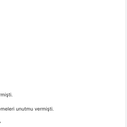
mişti.
emeleri unutmu vermişti.
?