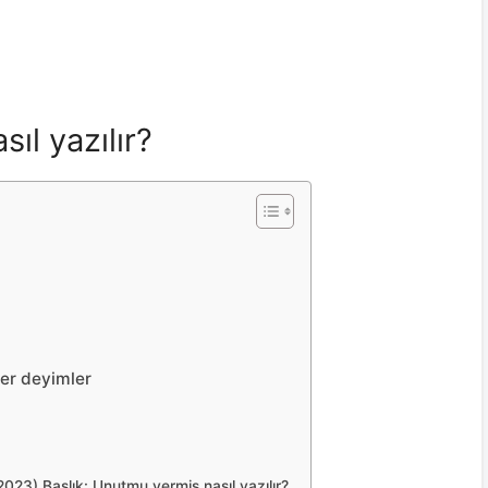
ıl yazılır?
ğer deyimler
 2023) Başlık: Unutmu vermiş nasıl yazılır?