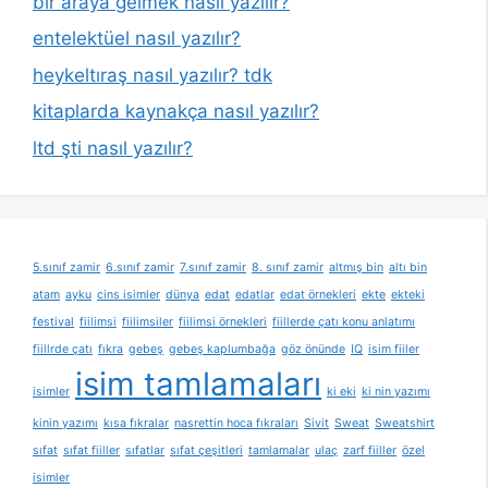
bir araya gelmek nasıl yazılır?
entelektüel nasıl yazılır?
heykeltıraş nasıl yazılır? tdk
kitaplarda kaynakça nasıl yazılır?
ltd şti nasıl yazılır?
5.sınıf zamir
6.sınıf zamir
7.sınıf zamir
8. sınıf zamir
altmış bin
altı bin
atam
ayku
cins isimler
dünya
edat
edatlar
edat örnekleri
ekte
ekteki
festival
fiilimsi
fiilimsiler
fiilimsi örnekleri
fiillerde çatı konu anlatımı
fiillrde çatı
fıkra
gebeş
gebeş kaplumbağa
göz önünde
IQ
isim fiiler
isim tamlamaları
isimler
ki eki
ki nin yazımı
kinin yazımı
kısa fıkralar
nasrettin hoca fıkraları
Sivit
Sweat
Sweatshirt
sıfat
sıfat fiiller
sıfatlar
sıfat çeşitleri
tamlamalar
ulaç
zarf fiiller
özel
isimler