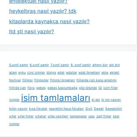
entelektüel nasıl yazılır?
heykeltıraş nasıl yazılır? tdk
kitaplarda kaynakça nasıl yazılır?
ltd şti nasıl yazılır?
5.sınıf zamir
6.sınıf zamir
7.sınıf zamir
8. sınıf zamir
altmış bin
altı bin
atam
ayku
cins isimler
dünya
edat
edatlar
edat örnekleri
ekte
ekteki
festival
fiilimsi
fiilimsiler
fiilimsi örnekleri
fiillerde çatı konu anlatımı
fiillrde çatı
fıkra
gebeş
gebeş kaplumbağa
göz önünde
IQ
isim fiiler
isim tamlamaları
isimler
ki eki
ki nin yazımı
kinin yazımı
kısa fıkralar
nasrettin hoca fıkraları
Sivit
Sweat
Sweatshirt
sıfat
sıfat fiiller
sıfatlar
sıfat çeşitleri
tamlamalar
ulaç
zarf fiiller
özel
isimler