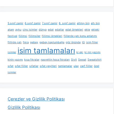
5.sınıf zamir
6.sınıf zamir
7.sınıf zamir
8. sınıf zamir
altmış bin
altı bin
atam
ayku
cins isimler
dünya
edat
edatlar
edat örnekleri
ekte
ekteki
festival
fiilimsi
fiilimsiler
fiilimsi örnekleri
fiillerde çatı konu anlatımı
fiillrde çatı
fıkra
gebeş
gebeş kaplumbağa
göz önünde
IQ
isim fiiler
isim tamlamaları
isimler
ki eki
ki nin yazımı
kinin yazımı
kısa fıkralar
nasrettin hoca fıkraları
Sivit
Sweat
Sweatshirt
sıfat
sıfat fiiller
sıfatlar
sıfat çeşitleri
tamlamalar
ulaç
zarf fiiller
özel
isimler
Çerezler ve Gizlilik Politikası
Gizlilik Politikası