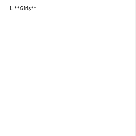
1. **Giriş**