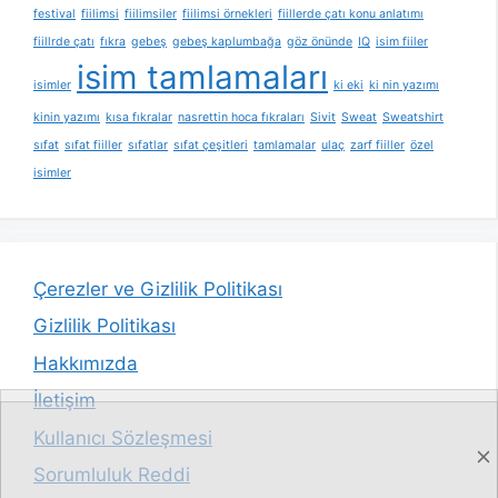
festival
fiilimsi
fiilimsiler
fiilimsi örnekleri
fiillerde çatı konu anlatımı
fiillrde çatı
fıkra
gebeş
gebeş kaplumbağa
göz önünde
IQ
isim fiiler
isim tamlamaları
isimler
ki eki
ki nin yazımı
kinin yazımı
kısa fıkralar
nasrettin hoca fıkraları
Sivit
Sweat
Sweatshirt
sıfat
sıfat fiiller
sıfatlar
sıfat çeşitleri
tamlamalar
ulaç
zarf fiiller
özel
isimler
Çerezler ve Gizlilik Politikası
Gizlilik Politikası
Hakkımızda
İletişim
Kullanıcı Sözleşmesi
Sorumluluk Reddi