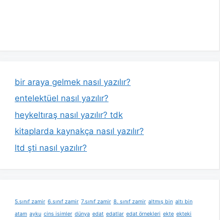
bir araya gelmek nasıl yazılır?
entelektüel nasıl yazılır?
heykeltıraş nasıl yazılır? tdk
kitaplarda kaynakça nasıl yazılır?
ltd şti nasıl yazılır?
5.sınıf zamir
6.sınıf zamir
7.sınıf zamir
8. sınıf zamir
altmış bin
altı bin
atam
ayku
cins isimler
dünya
edat
edatlar
edat örnekleri
ekte
ekteki