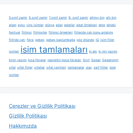
5.sınıf zamir
6.sınıf zamir
7.sınıf zamir
8. sınıf zamir
altmış bin
altı bin
atam
ayku
cins isimler
dünya
edat
edatlar
edat örnekleri
ekte
ekteki
festival
fiilimsi
fiilimsiler
fiilimsi örnekleri
fiillerde çatı konu anlatımı
fiillrde çatı
fıkra
gebeş
gebeş kaplumbağa
göz önünde
IQ
isim fiiler
isim tamlamaları
isimler
ki eki
ki nin yazımı
kinin yazımı
kısa fıkralar
nasrettin hoca fıkraları
Sivit
Sweat
Sweatshirt
sıfat
sıfat fiiller
sıfatlar
sıfat çeşitleri
tamlamalar
ulaç
zarf fiiller
özel
isimler
Çerezler ve Gizlilik Politikası
Gizlilik Politikası
Hakkımızda