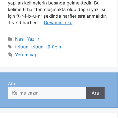
yapılan kelimelerin başında gelmektedir. Bu
kelime 6 harften oluşmakta olup doğru yazılışı
için ”t-r-i-b-ü-n” şeklinde harfler sıralanmalıdır.
T ve R harfleri …
Devamını oku
Kategoriler
Nasıl Yazılır
Etiketler
tiribün
,
tribün
,
türübin
Yorum yap
Ara
Ara