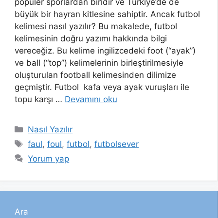
popüler sporlardan biridir ve Türkiye’de de
büyük bir hayran kitlesine sahiptir. Ancak futbol
kelimesi nasıl yazılır? Bu makalede, futbol
kelimesinin doğru yazımı hakkında bilgi
vereceğiz. Bu kelime ingilizcedeki foot (“ayak”)
ve ball (“top”) kelimelerinin birleştirilmesiyle
oluşturulan football kelimesinden dilimize
geçmiştir. Futbol kafa veya ayak vuruşları ile
topu karşı …
Devamını oku
Kategoriler
Nasıl Yazılır
Etiketler
faul
,
foul
,
futbol
,
futbolsever
Yorum yap
Ara