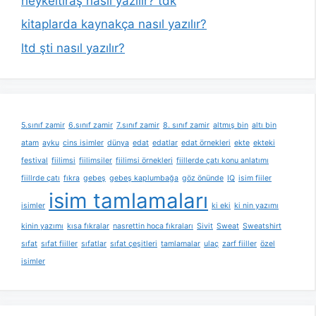
heykeltıraş nasıl yazılır? tdk
kitaplarda kaynakça nasıl yazılır?
ltd şti nasıl yazılır?
5.sınıf zamir
6.sınıf zamir
7.sınıf zamir
8. sınıf zamir
altmış bin
altı bin
atam
ayku
cins isimler
dünya
edat
edatlar
edat örnekleri
ekte
ekteki
festival
fiilimsi
fiilimsiler
fiilimsi örnekleri
fiillerde çatı konu anlatımı
fiillrde çatı
fıkra
gebeş
gebeş kaplumbağa
göz önünde
IQ
isim fiiler
isim tamlamaları
isimler
ki eki
ki nin yazımı
kinin yazımı
kısa fıkralar
nasrettin hoca fıkraları
Sivit
Sweat
Sweatshirt
sıfat
sıfat fiiller
sıfatlar
sıfat çeşitleri
tamlamalar
ulaç
zarf fiiller
özel
isimler