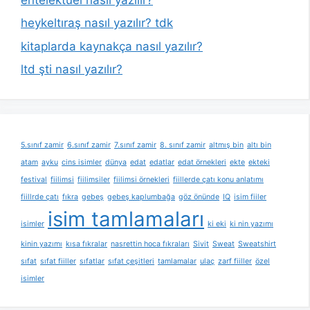
heykeltıraş nasıl yazılır? tdk
kitaplarda kaynakça nasıl yazılır?
ltd şti nasıl yazılır?
5.sınıf zamir
6.sınıf zamir
7.sınıf zamir
8. sınıf zamir
altmış bin
altı bin
atam
ayku
cins isimler
dünya
edat
edatlar
edat örnekleri
ekte
ekteki
festival
fiilimsi
fiilimsiler
fiilimsi örnekleri
fiillerde çatı konu anlatımı
fiillrde çatı
fıkra
gebeş
gebeş kaplumbağa
göz önünde
IQ
isim fiiler
isim tamlamaları
isimler
ki eki
ki nin yazımı
kinin yazımı
kısa fıkralar
nasrettin hoca fıkraları
Sivit
Sweat
Sweatshirt
sıfat
sıfat fiiller
sıfatlar
sıfat çeşitleri
tamlamalar
ulaç
zarf fiiller
özel
isimler