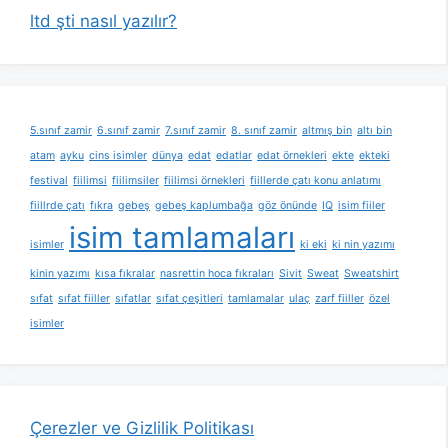
ltd şti nasıl yazılır?
5.sınıf zamir
6.sınıf zamir
7.sınıf zamir
8. sınıf zamir
altmış bin
altı bin
atam
ayku
cins isimler
dünya
edat
edatlar
edat örnekleri
ekte
ekteki
festival
fiilimsi
fiilimsiler
fiilimsi örnekleri
fiillerde çatı konu anlatımı
fiillrde çatı
fıkra
gebeş
gebeş kaplumbağa
göz önünde
IQ
isim fiiler
isim tamlamaları
isimler
ki eki
ki nin yazımı
kinin yazımı
kısa fıkralar
nasrettin hoca fıkraları
Sivit
Sweat
Sweatshirt
sıfat
sıfat fiiller
sıfatlar
sıfat çeşitleri
tamlamalar
ulaç
zarf fiiller
özel
isimler
Çerezler ve Gizlilik Politikası