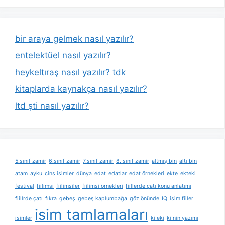
bir araya gelmek nasıl yazılır?
entelektüel nasıl yazılır?
heykeltıraş nasıl yazılır? tdk
kitaplarda kaynakça nasıl yazılır?
ltd şti nasıl yazılır?
5.sınıf zamir
6.sınıf zamir
7.sınıf zamir
8. sınıf zamir
altmış bin
altı bin
atam
ayku
cins isimler
dünya
edat
edatlar
edat örnekleri
ekte
ekteki
festival
fiilimsi
fiilimsiler
fiilimsi örnekleri
fiillerde çatı konu anlatımı
fiillrde çatı
fıkra
gebeş
gebeş kaplumbağa
göz önünde
IQ
isim fiiler
isim tamlamaları
isimler
ki eki
ki nin yazımı