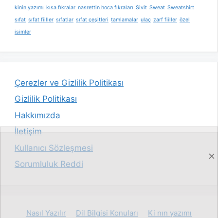
kinin yazımı
kısa fıkralar
nasrettin hoca fıkraları
Sivit
Sweat
Sweatshirt
sıfat
sıfat fiiller
sıfatlar
sıfat çeşitleri
tamlamalar
ulaç
zarf fiiller
özel
isimler
Çerezler ve Gizlilik Politikası
Gizlilik Politikası
Hakkımızda
İletişim
Kullanıcı Sözleşmesi
Sorumluluk Reddi
Nasıl Yazılır
Dil Bilgisi Konuları
Ki nın yazımı