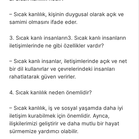
– Sıcak kanlılık, kişinin duygusal olarak açık ve
samimi olmasını ifade eder.
3. Sıcak kanlı insanların3. Sıcak kanlı insanların
iletişimlerinde ne gibi özellikler vardır?
– Sıcak kanlı insanlar, iletişimlerinde açık ve net
bir dil kullanırlar ve çevrelerindeki insanları
rahatlatarak güven verirler.
4. Sıcak kanlılık neden önemlidir?
– Sıcak kanlılık, iş ve sosyal yaşamda daha iyi
iletişim kurabilmek için önemlidir. Ayrıca,
ilişkilerimizi geliştirir ve daha mutlu bir hayat
sürmemize yardımcı olabilir.