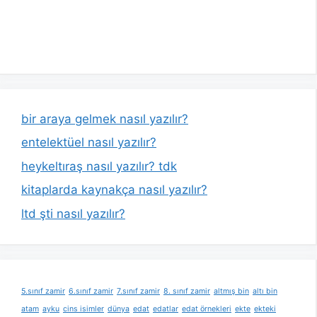
bir araya gelmek nasıl yazılır?
entelektüel nasıl yazılır?
heykeltıraş nasıl yazılır? tdk
kitaplarda kaynakça nasıl yazılır?
ltd şti nasıl yazılır?
5.sınıf zamir
6.sınıf zamir
7.sınıf zamir
8. sınıf zamir
altmış bin
altı bin
atam
ayku
cins isimler
dünya
edat
edatlar
edat örnekleri
ekte
ekteki