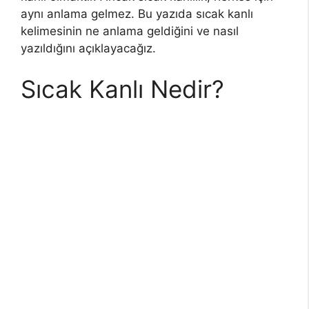
aynı anlama gelmez. Bu yazıda sıcak kanlı
kelimesinin ne anlama geldiğini ve nasıl
yazıldığını açıklayacağız.
Sıcak Kanlı Nedir?