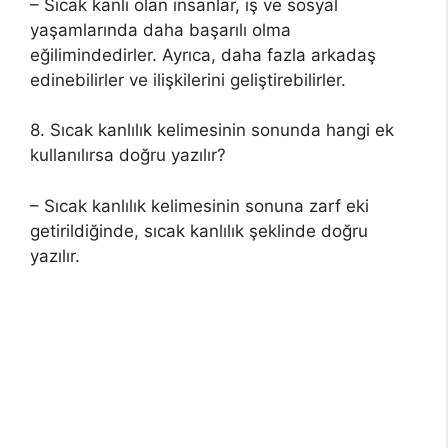
– Sıcak kanlı olan insanlar, iş ve sosyal
yaşamlarında daha başarılı olma
eğilimindedirler. Ayrıca, daha fazla arkadaş
edinebilirler ve ilişkilerini geliştirebilirler.
8. Sıcak kanlılık kelimesinin sonunda hangi ek
kullanılırsa doğru yazılır?
– Sıcak kanlılık kelimesinin sonuna zarf eki
getirildiğinde, sıcak kanlılık şeklinde doğru
yazılır.