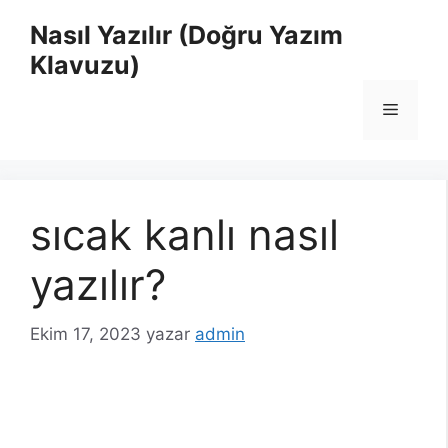
İçeriğe
Nasıl Yazılır (Doğru Yazım
atla
Klavuzu)
Menü
sıcak kanlı nasıl
yazılır?
Ekim 17, 2023
yazar
admin