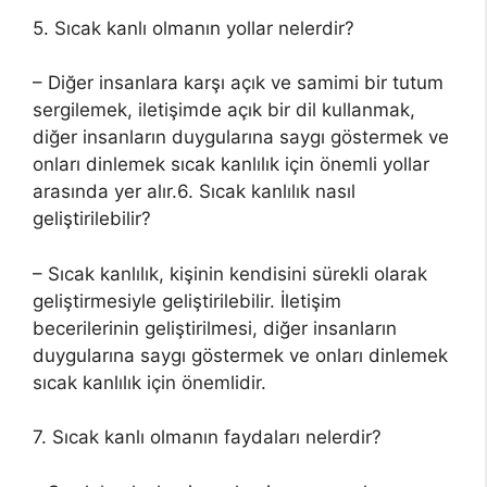
5. Sıcak kanlı olmanın yollar nelerdir?
– Diğer insanlara karşı açık ve samimi bir tutum
sergilemek, iletişimde açık bir dil kullanmak,
diğer insanların duygularına saygı göstermek ve
onları dinlemek sıcak kanlılık için önemli yollar
arasında yer alır.6. Sıcak kanlılık nasıl
geliştirilebilir?
– Sıcak kanlılık, kişinin kendisini sürekli olarak
geliştirmesiyle geliştirilebilir. İletişim
becerilerinin geliştirilmesi, diğer insanların
duygularına saygı göstermek ve onları dinlemek
sıcak kanlılık için önemlidir.
7. Sıcak kanlı olmanın faydaları nelerdir?