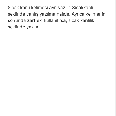
Sıcak kanlı kelimesi ayrı yazılır. Sıcakkanlı
şeklinde yanlış yazılmamalıdır. Ayrıca kelimenin
sonunda zarf eki kullanılırsa, sıcak kanlılık
şeklinde yazılır.