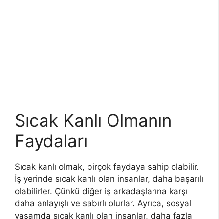
Sıcak Kanlı Olmanın
Faydaları
Sıcak kanlı olmak, birçok faydaya sahip olabilir.
İş yerinde sıcak kanlı olan insanlar, daha başarılı
olabilirler. Çünkü diğer iş arkadaşlarına karşı
daha anlayışlı ve sabırlı olurlar. Ayrıca, sosyal
yaşamda sıcak kanlı olan insanlar, daha fazla