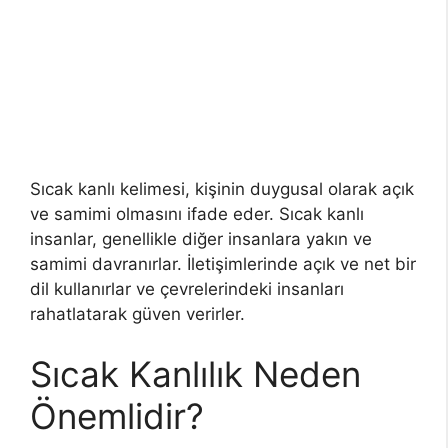
Sıcak kanlı kelimesi, kişinin duygusal olarak açık
ve samimi olmasını ifade eder. Sıcak kanlı
insanlar, genellikle diğer insanlara yakın ve
samimi davranırlar. İletişimlerinde açık ve net bir
dil kullanırlar ve çevrelerindeki insanları
rahatlatarak güven verirler.
Sıcak Kanlılık Neden
Önemlidir?