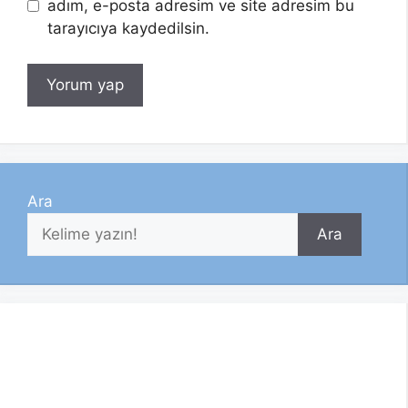
adım, e-posta adresim ve site adresim bu
tarayıcıya kaydedilsin.
Ara
Ara