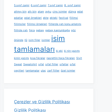
5.sınıf zamir
6.sınıf zamir
7.sınıf zamir
8. sınıf zamir
altmış bin
altı bin
atam
ayku
cins isimler
dünya
edat
edatlar
edat örnekleri
ekte
ekteki
festival
fiilimsi
fiilimsiler
fiilimsi örnekleri
fiillerde çatı konu anlatımı
fiillrde çatı
fıkra
gebeş
gebeş kaplumbağa
göz
isim
önünde
IQ
isim fiiler
isimler
tamlamaları
ki eki
ki nin yazımı
kinin yazımı
kısa fıkralar
nasrettin hoca fıkraları
Sivit
Sweat
Sweatshirt
sıfat
sıfat fiiller
sıfatlar
sıfat
çeşitleri
tamlamalar
ulaç
zarf fiiller
özel isimler
Çerezler ve Gizlilik Politikası
Gizlilik Politikası