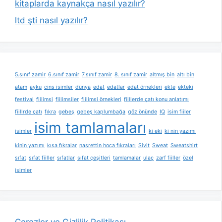
kitaplarda kaynakça nasıl yazılır?
ltd şti nasıl yazılır?
5.sınıf zamir
6.sınıf zamir
7.sınıf zamir
8. sınıf zamir
altmış bin
altı bin
atam
ayku
cins isimler
dünya
edat
edatlar
edat örnekleri
ekte
ekteki
festival
fiilimsi
fiilimsiler
fiilimsi örnekleri
fiillerde çatı konu anlatımı
fiillrde çatı
fıkra
gebeş
gebeş kaplumbağa
göz önünde
IQ
isim fiiler
isim tamlamaları
isimler
ki eki
ki nin yazımı
kinin yazımı
kısa fıkralar
nasrettin hoca fıkraları
Sivit
Sweat
Sweatshirt
sıfat
sıfat fiiller
sıfatlar
sıfat çeşitleri
tamlamalar
ulaç
zarf fiiller
özel
isimler
Çerezler ve Gizlilik Politikası