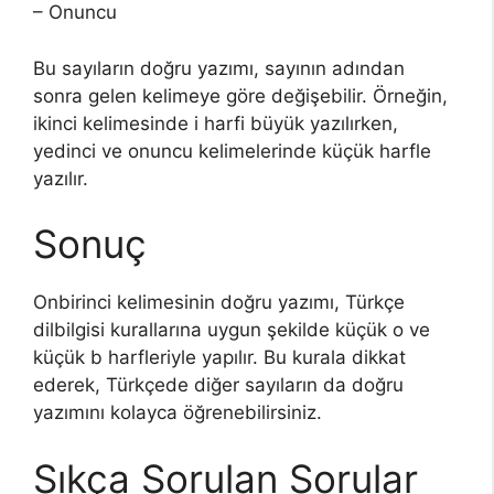
– Onuncu
Bu sayıların doğru yazımı, sayının adından
sonra gelen kelimeye göre değişebilir. Örneğin,
ikinci kelimesinde i harfi büyük yazılırken,
yedinci ve onuncu kelimelerinde küçük harfle
yazılır.
Sonuç
Onbirinci kelimesinin doğru yazımı, Türkçe
dilbilgisi kurallarına uygun şekilde küçük o ve
küçük b harfleriyle yapılır. Bu kurala dikkat
ederek, Türkçede diğer sayıların da doğru
yazımını kolayca öğrenebilirsiniz.
Sıkça Sorulan Sorular