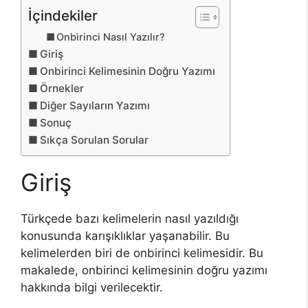
İçindekiler
Onbirinci Nasıl Yazılır?
Giriş
Onbirinci Kelimesinin Doğru Yazımı
Örnekler
Diğer Sayıların Yazımı
Sonuç
Sıkça Sorulan Sorular
Giriş
Türkçede bazı kelimelerin nasıl yazıldığı
konusunda karışıklıklar yaşanabilir. Bu
kelimelerden biri de onbirinci kelimesidir. Bu
makalede, onbirinci kelimesinin doğru yazımı
hakkında bilgi verilecektir.