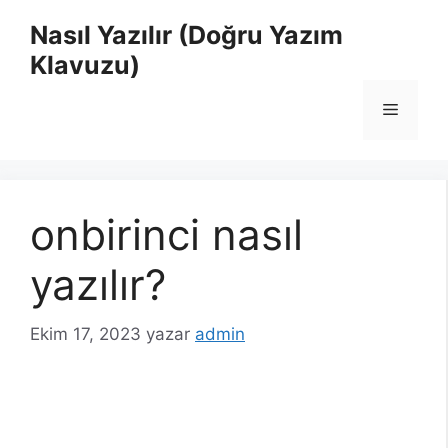
İçeriğe
Nasıl Yazılır (Doğru Yazım
atla
Klavuzu)
Menü
onbirinci nasıl
yazılır?
Ekim 17, 2023
yazar
admin