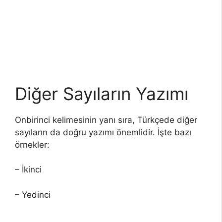
Diğer Sayıların Yazımı
Onbirinci kelimesinin yanı sıra, Türkçede diğer
sayıların da doğru yazımı önemlidir. İşte bazı
örnekler:
– İkinci
– Yedinci