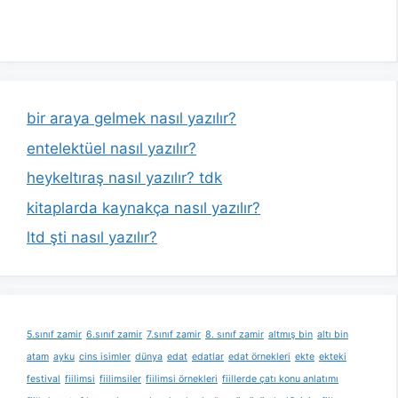
bir araya gelmek nasıl yazılır?
entelektüel nasıl yazılır?
heykeltıraş nasıl yazılır? tdk
kitaplarda kaynakça nasıl yazılır?
ltd şti nasıl yazılır?
5.sınıf zamir
6.sınıf zamir
7.sınıf zamir
8. sınıf zamir
altmış bin
altı bin
atam
ayku
cins isimler
dünya
edat
edatlar
edat örnekleri
ekte
ekteki
festival
fiilimsi
fiilimsiler
fiilimsi örnekleri
fiillerde çatı konu anlatımı