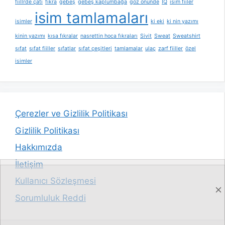
fiillrde çatı
fıkra
gebeş
gebeş kaplumbağa
göz önünde
IQ
isim fiiler
isim tamlamaları
isimler
ki eki
ki nin yazımı
kinin yazımı
kısa fıkralar
nasrettin hoca fıkraları
Sivit
Sweat
Sweatshirt
sıfat
sıfat fiiller
sıfatlar
sıfat çeşitleri
tamlamalar
ulaç
zarf fiiller
özel
isimler
Çerezler ve Gizlilik Politikası
Gizlilik Politikası
Hakkımızda
İletişim
Kullanıcı Sözleşmesi
Sorumluluk Reddi