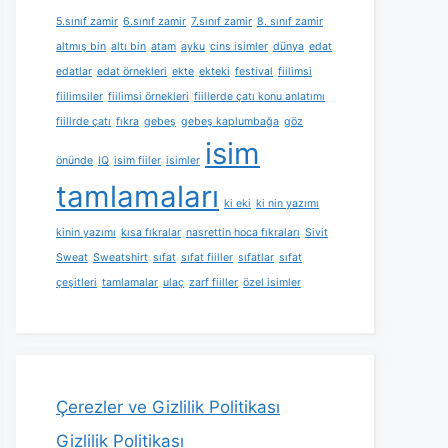
5.sınıf zamir
6.sınıf zamir
7.sınıf zamir
8. sınıf zamir
altmış bin
altı bin
atam
ayku
cins isimler
dünya
edat
edatlar
edat örnekleri
ekte
ekteki
festival
fiilimsi
fiilimsiler
fiilimsi örnekleri
fiillerde çatı konu anlatımı
fiillrde çatı
fıkra
gebeş
gebeş kaplumbağa
göz
isim
önünde
IQ
isim fiiler
isimler
tamlamaları
ki eki
ki nin yazımı
kinin yazımı
kısa fıkralar
nasrettin hoca fıkraları
Sivit
Sweat
Sweatshirt
sıfat
sıfat fiiller
sıfatlar
sıfat
çeşitleri
tamlamalar
ulaç
zarf fiiller
özel isimler
Çerezler ve Gizlilik Politikası
Gizlilik Politikası