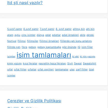
ltd şti nasıl yazılır?
5.sınıf zamir
6.sınıf zamir
7.sınıf zamir
8. sınıf zamir
altmış bin
altı bin
atam
ayku
cins isimler
dünya
edat
edatlar
edat örnekleri
ekte
ekteki
festival
fiilimsi
fiilimsiler
fiilimsi örnekleri
fiillerde çatı konu anlatımı
fiillrde çatı
fıkra
gebeş
gebeş kaplumbağa
göz önünde
IQ
isim fiiler
isim tamlamaları
isimler
ki eki
ki nin yazımı
kinin yazımı
kısa fıkralar
nasrettin hoca fıkraları
Sivit
Sweat
Sweatshirt
sıfat
sıfat fiiller
sıfatlar
sıfat çeşitleri
tamlamalar
ulaç
zarf fiiller
özel
isimler
Çerezler ve Gizlilik Politikası